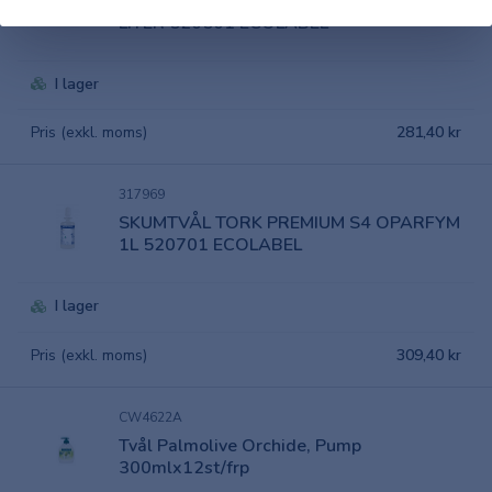
SKUMTVÅL TORK PREMIUM S4 MILD 1
LITER 520501 ECOLABEL
I lager
Pris (exkl. moms)
281,40 kr
317969
SKUMTVÅL TORK PREMIUM S4 OPARFYM
1L 520701 ECOLABEL
I lager
Pris (exkl. moms)
309,40 kr
CW4622A
Tvål Palmolive Orchide, Pump
300mlx12st/frp