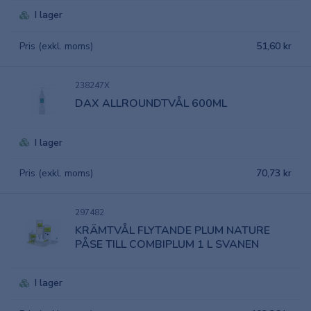
I lager
Pris (exkl. moms)
51,60 kr
238247X
DAX ALLROUNDTVÅL 600ML
I lager
Pris (exkl. moms)
70,73 kr
297482
KRÄMTVÅL FLYTANDE PLUM NATURE
PÅSE TILL COMBIPLUM 1 L SVANEN
I lager