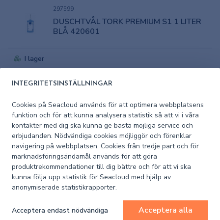
297599
DUSCHTVÅL TORK PREMIUM S1 1 LITER
BLÅ 420601
I lager
Pris (exkl. moms)
150,50 kr
INTEGRITETSINSTÄLLNINGAR
Cookies på Seacloud används för att optimera webbplatsens
317916
funktion och för att kunna analysera statistik så att vi i våra
HANDTVÅL NIVEA FAST 100 GRAM 3-
kontakter med dig ska kunna ge bästa möjliga service och
PACK!
erbjudanden. Nödvändiga cookies möjliggör och förenklar
navigering på webbplatsen. Cookies från tredje part och för
marknadsföringsändamål används för att göra
I lager
produktrekommendationer till dig bättre och för att vi ska
kunna följa upp statistik för Seacloud med hjälp av
Pris (exkl. moms)
44,70 kr
anonymiserade statistikrapporter.
317968
Acceptera alla
Acceptera endast nödvändiga