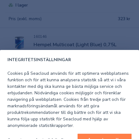
I lager
Pris (exkl. moms)
323 kr
160146
Hempel Multicoat (Light Blue) 0,75L
INTEGRITETSINSTÄLLNINGAR
I lager
Cookies på Seacloud används för att optimera webbplatsens
Pris (exkl. moms)
323 kr
funktion och för att kunna analysera statistik så att vi i våra
kontakter med dig ska kunna ge bästa möjliga service och
erbjudanden. Nödvändiga cookies möjliggör och förenklar
160145
navigering på webbplatsen. Cookies från tredje part och för
Hempel Multicoat (Navy Blue) 0,75L
marknadsföringsändamål används för att göra
produktrekommendationer till dig bättre och för att vi ska
I lager
kunna följa upp statistik för Seacloud med hjälp av
anonymiserade statistikrapporter.
Pris (exkl. moms)
323 kr