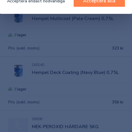
Acceptera alla
Acceptera endast nödvändiga
160144
Hempel Multicoat (Pale Cream) 0,75L
I lager
Pris (exkl. moms)
323 kr
160140
Hempel Deck Coating (Navy Blue) 0,75L
I lager
Pris (exkl. moms)
356 kr
09008
MEK-PEROXID HÄRDARE 5KG