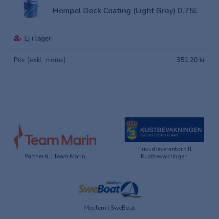
Hempel Deck Coating (Light Grey) 0,75L
Ej i lager
Pris (exkl. moms)
351,20 kr
Huvudleverantör till
Partner till Team Marin
Kustbevakningen
Medlem i SweBoat