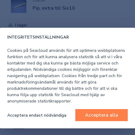
156145
Pip, extra till Six10
I lager
INTEGRITETSINSTÄLLNINGAR
Pris (exkl. moms)
88 kr
Cookies på Seacloud används för att optimera webbplatsens
156144
funktion och för att kunna analysera statistik så att vi i våra
West System Six10 Förtjockad epoxy
kontakter med dig ska kunna ge bästa möjliga service och
190ml
erbjudanden. Nödvändiga cookies möjliggör och förenklar
navigering på webbplatsen. Cookies från tredje part och för
marknadsföringsändamål används för att göra
I lager
produktrekommendationer till dig bättre och för att vi ska
kunna följa upp statistik för Seacloud med hjälp av
Pris (exkl. moms)
364,90 kr
anonymiserade statistikrapporter.
Acceptera alla
Acceptera endast nödvändiga
156102
West System epoxy bas105B Resin 5kg