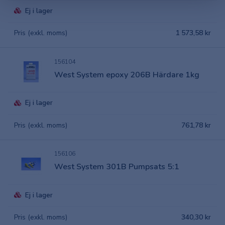
Ej i lager
Pris (exkl. moms)
1 573,58 kr
156104
West System epoxy 206B Härdare 1kg
Ej i lager
Pris (exkl. moms)
761,78 kr
156106
West System 301B Pumpsats 5:1
Ej i lager
Pris (exkl. moms)
340,30 kr