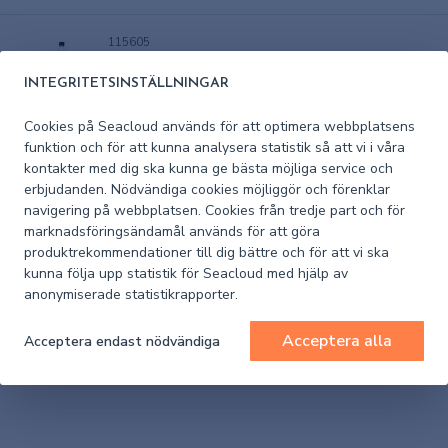
115605
LIMTVÄTT CASCO 2518 1 LITER
INTEGRITETSINSTÄLLNINGAR
I lager
Cookies på Seacloud används för att optimera webbplatsens
funktion och för att kunna analysera statistik så att vi i våra
kontakter med dig ska kunna ge bästa möjliga service och
Pris (exkl. moms)
212,80 kr
erbjudanden. Nödvändiga cookies möjliggör och förenklar
navigering på webbplatsen. Cookies från tredje part och för
2552291
marknadsföringsändamål används för att göra
GRAFFITI REMOVER 750ML
produktrekommendationer till dig bättre och för att vi ska
kunna följa upp statistik för Seacloud med hjälp av
anonymiserade statistikrapporter.
I lager
Acceptera alla
Acceptera endast nödvändiga
Pris (exkl. moms)
482 kr