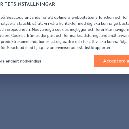
RITETSINSTÄLLNINGAR
 på Seacloud används för att optimera webbplatsens funktion och för 
alysera statistik så att vi i våra kontakter med dig ska kunna ge bäst
 och erbjudanden. Nödvändiga cookies möjliggör och förenklar navigeri
tsen. Cookies från tredje part och för marknadsföringsändamål använ
 produktrekommendationer till dig bättre och för att vi ska kunna följa
k för Seacloud med hjälp av anonymiserade statistikrapporter.
Acceptera a
ra endast nödvändiga