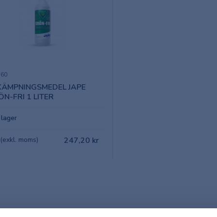
360
KÄMPNINGSMEDEL JAPE
N-FRI 1 LITER
I lager
 (exkl. moms)
247,20 kr