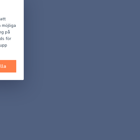
att
a möjliga
ng på
ds för
 upp
lla