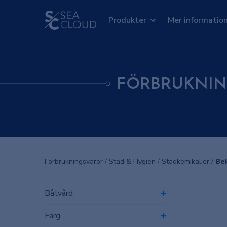
Produkter
Mer informatio
FÖRBRUKNIN
Förbrukningsvaror
/
Städ & Hygien
/
Städkemikalier
/
Be
Båtvård
Färg