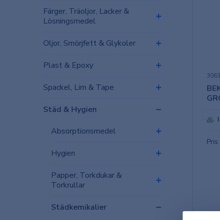
Färger, Träoljor, Lacker &
Lösningsmedel
Oljor, Smörjfett & Glykoler
Plast & Epoxy
306
Spackel, Lim & Tape
BE
GRÖ
Städ & Hygien
Absorptionsmedel
Pris
Hygien
Papper, Torkdukar &
Torkrullar
Städkemikalier