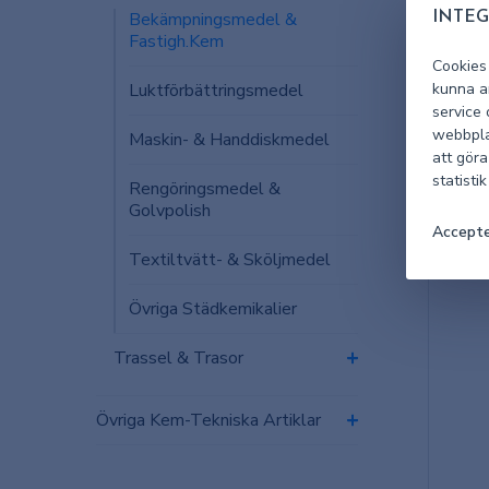
Bekämpningsmedel &
INTEG
Fastigh.Kem
Cookies
Luktförbättringsmedel
kunna an
service
webbpla
Maskin- & Handdiskmedel
att göra
statisti
Rengöringsmedel &
Golvpolish
Accepte
Textiltvätt- & Sköljmedel
Övriga Städkemikalier
Trassel & Trasor
Övriga Kem-Tekniska Artiklar