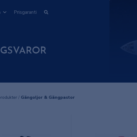
n
Prisgaranti
GSVAROR
produkter
/
Gängoljor & Gängpastor