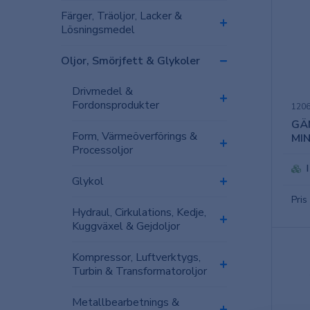
Färger, Träoljor, Lacker &
Lösningsmedel
Oljor, Smörjfett & Glykoler
Drivmedel &
Fordonsprodukter
120
GÄ
Form­, Värmeöverförings­ &
MI
Processoljor
Glykol
Pris
Hydraul­, Cirkulations­, Kedje­,
Kuggväxel­ & Gejdoljor
Kompressor­, Luftverktygs­,
Turbin­ & Transformatoroljor
Metallbearbetnings­ &