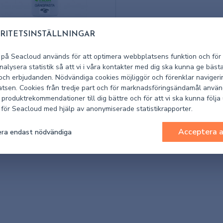
RITETSINSTÄLLNINGAR
0110
 på Seacloud används för att optimera webbplatsens funktion och för 
NGPASTA TILIA 500G
alysera statistik så att vi i våra kontakter med dig ska kunna ge bäst
GETABILISK
 och erbjudanden. Nödvändiga cookies möjliggör och förenklar navigeri
tsen. Cookies från tredje part och för marknadsföringsändamål använ
I lager
 produktrekommendationer till dig bättre och för att vi ska kunna följa
k för Seacloud med hjälp av anonymiserade statistikrapporter.
 (exkl. moms)
507 kr
Acceptera a
ra endast nödvändiga