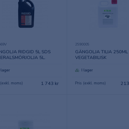
669V
2590005
NGOLJA RIDGID 5L SDS
GÄNGOLJA TILIA 250ML
NERALSMÖRJOLJA 5L.
VEGETABILISK
I lager
I lager
 (exkl. moms)
1 743 kr
Pris (exkl. moms)
213