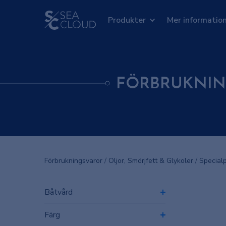
Produkter
Mer informatio
FÖRBRUKNIN
Förbrukningsvaror
/
Oljor, Smörjfett & Glykoler
/
Special
Båtvård
Färg