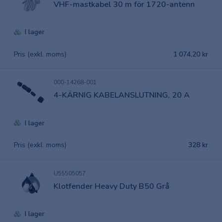
VHF-mastkabel 30 m för 1720-antenn
I lager
Pris (exkl. moms)
1 074,20 kr
000-14268-001
4-KÄRNIG KABELANSLUTNING, 20 A
I lager
Pris (exkl. moms)
328 kr
U55505057
Klotfender Heavy Duty B50 Grå
I lager