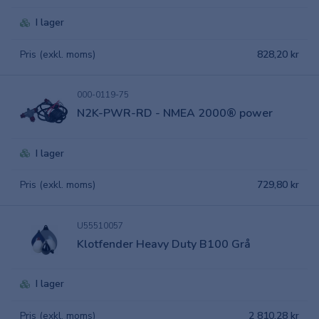
I lager
Pris (exkl. moms)
828,20 kr
000-0119-75
N2K-PWR-RD - NMEA 2000® power
I lager
Pris (exkl. moms)
729,80 kr
U55510057
Klotfender Heavy Duty B100 Grå
I lager
Pris (exkl. moms)
2 810,28 kr