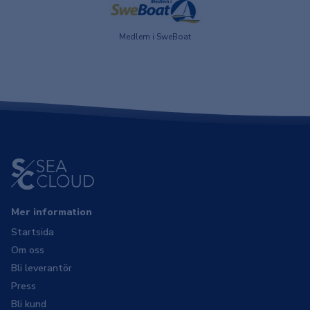
Medlem i SweBoat
Mer information
Startsida
Om oss
Bli leverantör
Press
Bli kund