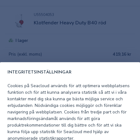
U55504053
Klotfender Heavy Duty B40 röd
I lager
Pris (exkl. moms)
419,16 kr
U55505051
INTEGRITETSINSTÄLLNINGAR
Klotfender Heavy Duty B50 vit
Cookies på Seacloud används för att optimera webbplatsens
funktion och för att kunna analysera statistik så att vi i våra
I lager
kontakter med dig ska kunna ge bästa möjliga service och
erbjudanden. Nödvändiga cookies möjliggör och förenklar
Pris (exkl. moms)
543,78 kr
navigering på webbplatsen. Cookies från tredje part och för
marknadsföringsändamål används för att göra
produktrekommendationer till dig bättre och för att vi ska
U55505053
kunna följa upp statistik för Seacloud med hjälp av
Klotfender Heavy Duty B50 röd
anonymiserade statistikrapporter.