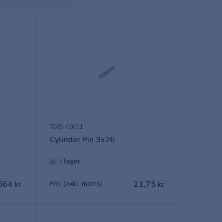
T005-00051
Cylinder Pin 3x26
I lager
564 kr
Pris (exkl. moms)
21,75 kr