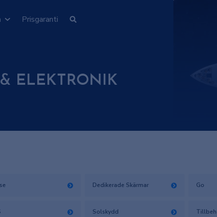
n
Prisgaranti
 & ELEKTRONIK
ise
Dedikerade Skärmar
Go
S
Solskydd
Tillbeh