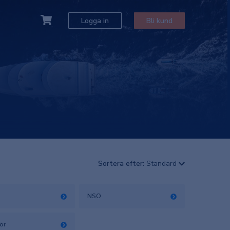
Logga in
Bli kund
Sortera efter:
Standard
NSO
ör