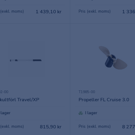
 (exkl. moms)
1 439,10 kr
Pris (exkl. moms)
1 336
2-00
T1985-00
kultförl Travel/XP
Propeller FL Cruise 3.0
I lager
I lager
 (exkl. moms)
815,90 kr
Pris (exkl. moms)
8 277