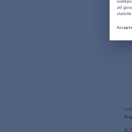
webbpla
Reg
att göra
statisti
Accepte
Pris
T198
Pro