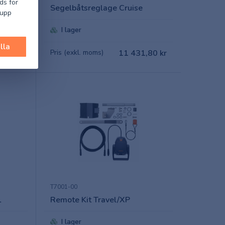
ds för
Segelbåtsreglage Cruise
 upp
I lager
lla
,90 kr
Pris (exkl. moms)
11 431,80 kr
T7001-00
L
Remote Kit Travel/XP
I lager