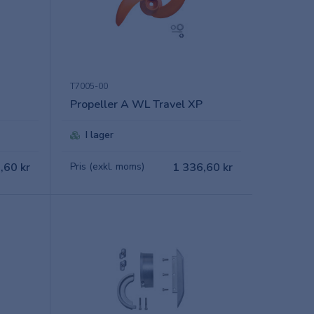
T7005-00
Propeller A WL Travel XP
I lager
,60 kr
Pris (exkl. moms)
1 336,60 kr