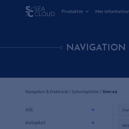
Produkter
Mer informatio
NAVIGATION
Navigation & Elektronik
/
Sjökortsplotter
/
Simrad
AIS
Cru
Autopilot
NS