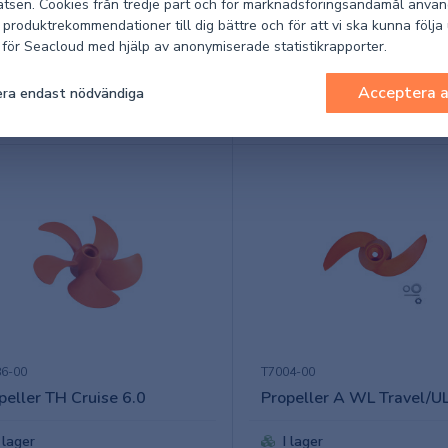
tsen. Cookies från tredje part och för marknadsföringsändamål använ
lage toppmontering
Reglage sidomontering
 produktrekommendationer till dig bättre och för att vi ska kunna följa
k för Seacloud med hjälp av anonymiserade statistikrapporter.
I lager
I lager
Acceptera a
ra endast nödvändiga
 (exkl. moms)
13 935,90 kr
Pris (exkl. moms)
12 951
6-00
T7004-00
peller TH Cruise 6.0
Propeller A WL Travel/U
I lager
I lager