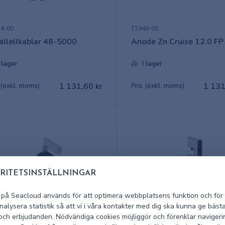
4-00
T1948-00
allellkablar 48-5000
Anode Zn Cruise 12.0 FP
I lager
I lager
 (exkl. moms)
1 131,60 kr
Pris (exkl. moms)
1 131
RITETSINSTÄLLNINGAR
 på Seacloud används för att optimera webbplatsens funktion och för 
alysera statistik så att vi i våra kontakter med dig ska kunna ge bäst
 och erbjudanden. Nödvändiga cookies möjliggör och förenklar navigeri
1-00
T1950-00