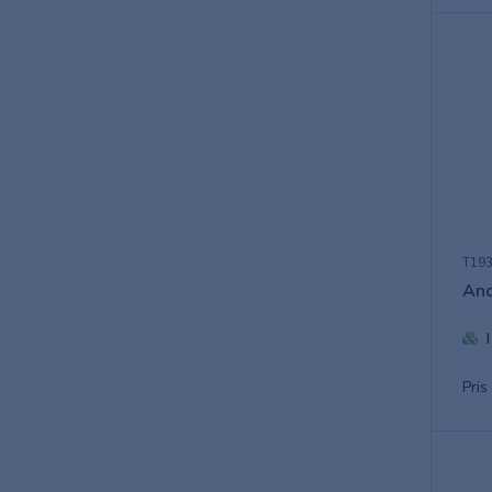
T193
Ano
Pris