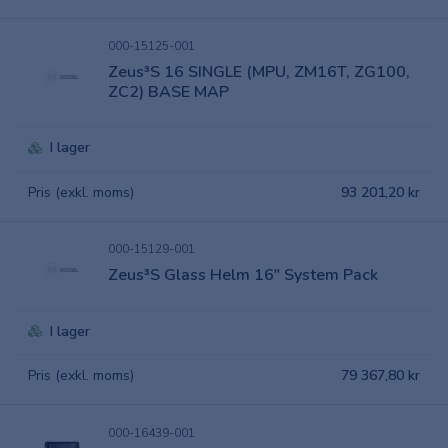
000-15125-001
Zeus³S 16 SINGLE (MPU, ZM16T, ZG100,
ZC2) BASE MAP
I lager
Pris (exkl. moms)
93 201,20 kr
000-15129-001
Zeus³S Glass Helm 16" System Pack
I lager
Pris (exkl. moms)
79 367,80 kr
000-16439-001