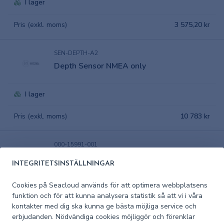
I lager
Pris (exkl. moms)
3 575,20 kr
SEN-DEPTH-A2
Depth Sensor NMEA only
I lager
Pris (exkl. moms)
10 783 kr
000-15991-001
Lowrance HDS-16 PRO with
INTEGRITETSINSTÄLLNINGAR
ActiveImaging™
Cookies på Seacloud används för att optimera webbplatsens
I lager
funktion och för att kunna analysera statistik så att vi i våra
kontakter med dig ska kunna ge bästa möjliga service och
erbjudanden. Nödvändiga cookies möjliggör och förenklar
Pris (exkl. moms)
53 357,40 kr