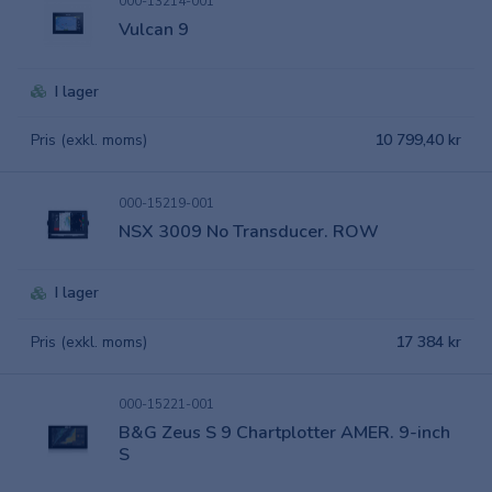
000-13214-001
Vulcan 9
I lager
Pris (exkl. moms)
10 799,40 kr
000-15219-001
NSX 3009 No Transducer. ROW
I lager
Pris (exkl. moms)
17 384 kr
000-15221-001
B&G Zeus S 9 Chartplotter AMER. 9-inch
S