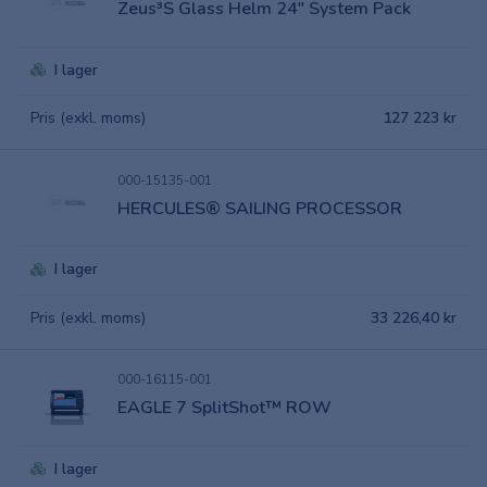
Zeus³S Glass Helm 24" System Pack
I lager
Pris (exkl. moms)
127 223 kr
000-15135-001
HERCULES® SAILING PROCESSOR
I lager
Pris (exkl. moms)
33 226,40 kr
000-16115-001
EAGLE 7 SplitShot™ ROW
I lager