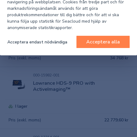
navigering på webbplatsen. Cookies från tredje part och för
marknadsföringsändamål används för att göra
000-15988-001
produktrekommendationer till dig bättre och för att vi ska
Lowrance HDS-12 PRO with
kunna följa upp statistik för Seacloud med hjälp av
ActiveImaging™
anonymiserade statistikrapporter.
Acceptera alla
Acceptera endast nödvändiga
I lager
Pris (exkl. moms)
34 768 kr
000-15982-001
Lowrance HDS-9 PRO with
ActiveImaging™
I lager
Pris (exkl. moms)
22 779,60 kr