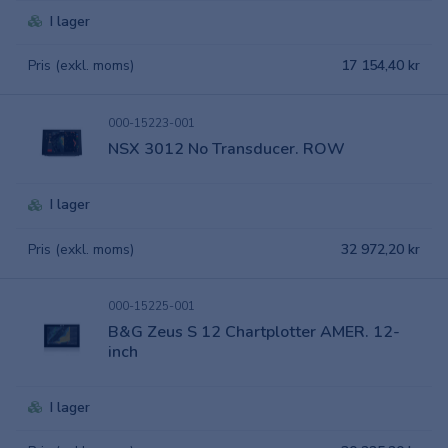
I lager
Pris (exkl. moms)
17 154,40 kr
000-15223-001
NSX 3012 No Transducer. ROW
I lager
Pris (exkl. moms)
32 972,20 kr
000-15225-001
B&G Zeus S 12 Chartplotter AMER. 12-
inch
I lager