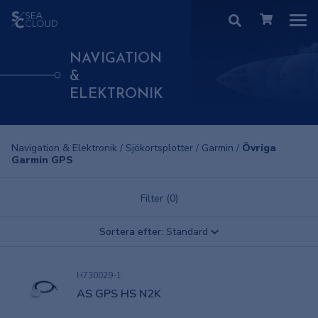
NAVIGATION
&
ELEKTRONIK
Navigation & Elektronik
/
Sjökortsplotter
/
Garmin
/
Övriga
Garmin GPS
Filter (0)
Sortera efter:
Standard
H730029-1
AS GPS HS N2K