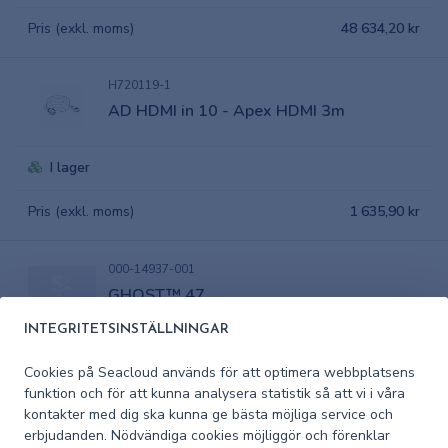
Pris (exkl. moms)
48 634,20 kr
H720119-1
AD HDMI in 10 - Apex HDMI 3m
I lager
Pris (exkl. moms)
1 635,90 kr
000-14937-001
GHOST™ 47
INTEGRITETSINSTÄLLNINGAR
I lager
Cookies på Seacloud används för att optimera webbplatsens
funktion och för att kunna analysera statistik så att vi i våra
Pris (exkl. moms)
38 843,40 kr
kontakter med dig ska kunna ge bästa möjliga service och
erbjudanden. Nödvändiga cookies möjliggör och förenklar