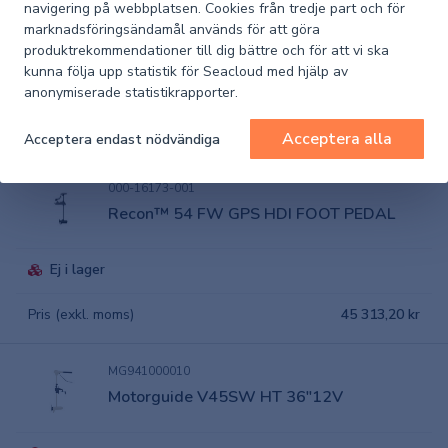
MG941000020
navigering på webbplatsen. Cookies från tredje part och för
Motorguide V55SW HT 36"12V
marknadsföringsändamål används för att göra
produktrekommendationer till dig bättre och för att vi ska
kunna följa upp statistik för Seacloud med hjälp av
Ej i lager
anonymiserade statistikrapporter.
Pris (exkl. moms)
6 537,86 kr
Acceptera alla
Acceptera endast nödvändiga
000-16173-001
Recon™ 54 FW GPS HDI FOOT PEDAL
Ej i lager
Pris (exkl. moms)
45 313,20 kr
MG941000010
Motorguide V45SW HT 36"12V