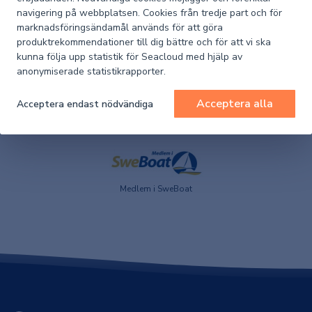
navigering på webbplatsen. Cookies från tredje part och för
marknadsföringsändamål används för att göra
produktrekommendationer till dig bättre och för att vi ska
kunna följa upp statistik för Seacloud med hjälp av
anonymiserade statistikrapporter.
Acceptera alla
Acceptera endast nödvändiga
Huvudleverantör till
Partner till Team Marin
Kustbevakningen
Medlem i SweBoat