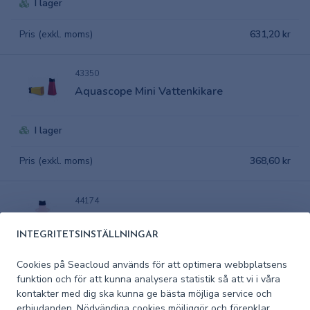
I lager
Pris (exkl. moms)
631,20 kr
43350
Aquascope Mini Vattenkikare
I lager
Pris (exkl. moms)
368,60 kr
44174
Aquascope reservmask för vattenkikare
INTEGRITETSINSTÄLLNINGAR
I lager
Cookies på Seacloud används för att optimera webbplatsens
funktion och för att kunna analysera statistik så att vi i våra
Pris (exkl. moms)
111,73 kr
kontakter med dig ska kunna ge bästa möjliga service och
erbjudanden. Nödvändiga cookies möjliggör och förenklar