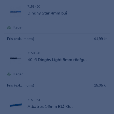
7153490
Dinghy Star 4mm blå
I lager
Pris (exkl. moms)
41,99 kr
7159690
40-fl Dinghy Light 8mm röd/gul
I lager
Pris (exkl. moms)
15,05 kr
7153964
Albatros 16mm Blå-Gul