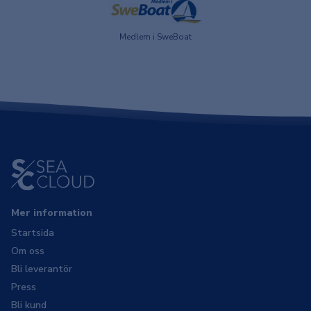
Medlem i SweBoat
Mer information
Startsida
Om oss
Bli leverantör
Press
Bli kund