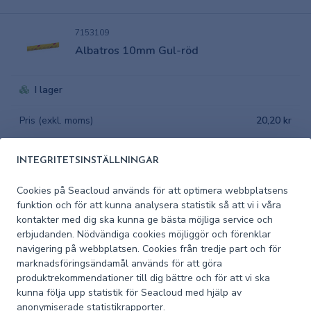
7153109
Albatros 10mm Gul-röd
I lager
Pris (exkl. moms)
20,20 kr
7153966
INTEGRITETSINSTÄLLNINGAR
Albatros 8mm Blå-Gul
Cookies på Seacloud används för att optimera webbplatsens
funktion och för att kunna analysera statistik så att vi i våra
I lager
kontakter med dig ska kunna ge bästa möjliga service och
erbjudanden. Nödvändiga cookies möjliggör och förenklar
Pris (exkl. moms)
14,58 kr
navigering på webbplatsen. Cookies från tredje part och för
marknadsföringsändamål används för att göra
produktrekommendationer till dig bättre och för att vi ska
7153081
kunna följa upp statistik för Seacloud med hjälp av
Albatros 8mm Gul-röd
anonymiserade statistikrapporter.