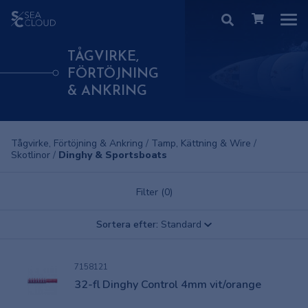
TÅGVIRKE,
FÖRTÖJNING
& ANKRING
Tågvirke, Förtöjning & Ankring
/
Tamp, Kättning & Wire
/
Skotlinor
/
Dinghy & Sportsboats
Filter (0)
Sortera efter:
Standard
7158121
32-fl Dinghy Control 4mm vit/orange