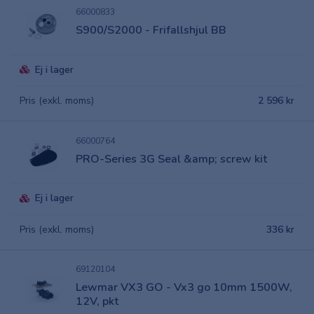
66000833
S900/S2000 - Frifallshjul BB
Ej i lager
Pris (exkl. moms)
2 596 kr
66000764
PRO-Series 3G Seal &amp; screw kit
Ej i lager
Pris (exkl. moms)
336 kr
69120104
Lewmar VX3 GO - Vx3 go 10mm 1500W,
12V, pkt