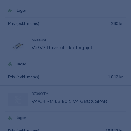
I lager
Pris (exkl. moms)
280 kr
66000641
V2/V3 Drive kit - kättinghjul
I lager
Pris (exkl. moms)
1 812 kr
B7399SPA
V4/C4 RMI63 80:1 V4 GBOX SPAR
I lager
Pris (exkl. moms)
15 512 kr