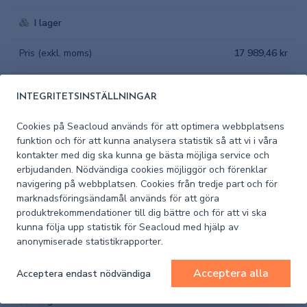
I lager
Pris (exkl. moms)
17 989,46 kr
69000943
INTEGRITETSINSTÄLLNINGAR
Lewmar S900 S2000 G2 Ankarspel -
S2000 Ankarspel, Gen2, BB, 24v
Cookies på Seacloud används för att optimera webbplatsens
funktion och för att kunna analysera statistik så att vi i våra
kontakter med dig ska kunna ge bästa möjliga service och
I lager
erbjudanden. Nödvändiga cookies möjliggör och förenklar
navigering på webbplatsen. Cookies från tredje part och för
Pris (exkl. moms)
18 357,69 kr
marknadsföringsändamål används för att göra
produktrekommendationer till dig bättre och för att vi ska
kunna följa upp statistik för Seacloud med hjälp av
69000944
anonymiserade statistikrapporter.
Lewmar S900 S2000 G2 Ankarspel -
S2000 Ankarspel, Gen2, SB, 12v
Acceptera alla
Acceptera endast nödvändiga
I lager