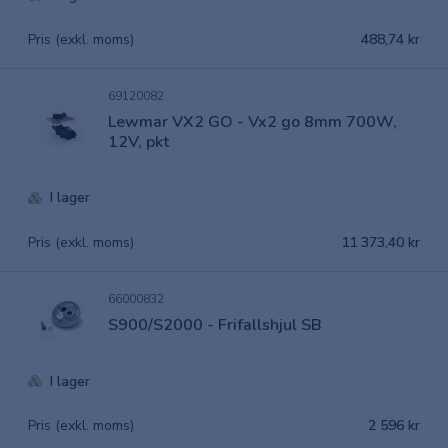
Pris (exkl. moms)
488,74 kr
69120082
Lewmar VX2 GO - Vx2 go 8mm 700W,
12V, pkt
I lager
Pris (exkl. moms)
11 373,40 kr
66000832
S900/S2000 - Frifallshjul SB
I lager
Pris (exkl. moms)
2 596 kr