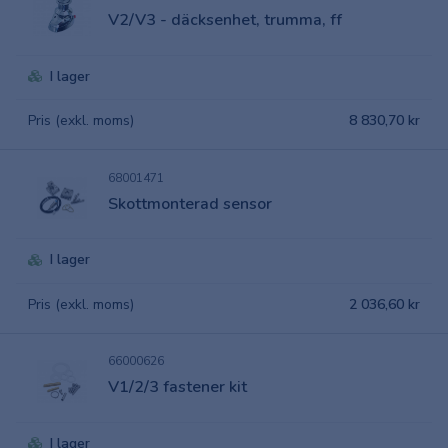
V2/V3 - däcksenhet, trumma, ff
I lager
Pris (exkl. moms)
8 830,70 kr
68001471
Skottmonterad sensor
I lager
Pris (exkl. moms)
2 036,60 kr
66000626
V1/2/3 fastener kit
I lager