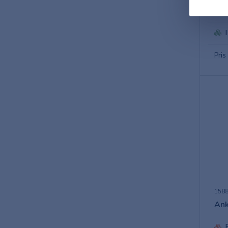
Ank
Pris
158
Ank