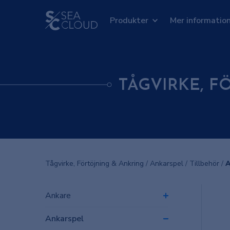
Produkter
Mer informatio
TÅGVIRKE, F
Tågvirke, Förtöjning & Ankring
/
Ankarspel
/
Tillbehör
/
A
Ankare
Ankarspel