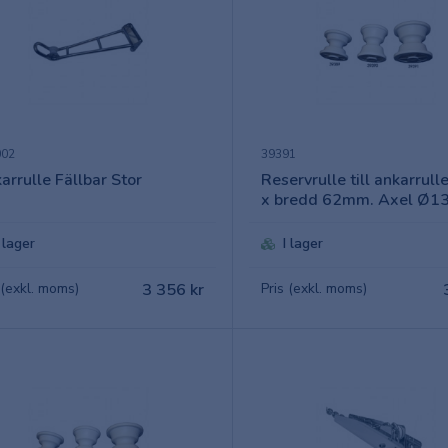
002
39391
arrulle Fällbar Stor
Reservrulle till ankarrul
x bredd 62mm. Axel Ø1
I lager
I lager
 (exkl. moms)
3 356 kr
Pris (exkl. moms)