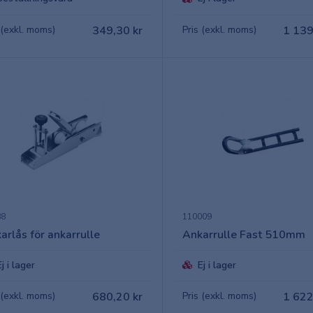
 (exkl. moms)
349,30 kr
Pris (exkl. moms)
1 139
88
110009
arlås för ankarrulle
Ankarrulle Fast 510mm
Ej i lager
Ej i lager
 (exkl. moms)
680,20 kr
Pris (exkl. moms)
1 622