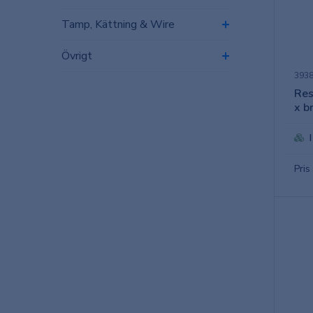
Tamp, Kättning & Wire
Övrigt
393
Res
x b
Pris