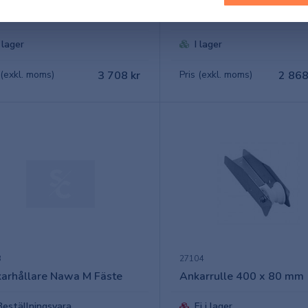
arrulle ledad 750x80mm
Ankarrulle Infälld
I lager
I lager
 (exkl. moms)
3 708 kr
Pris (exkl. moms)
2 868
8
27104
arhållare Nawa M Fäste
Ankarrulle 400 x 80 mm
Beställningsvara
Ej i lager