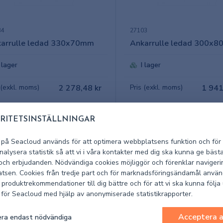
84
27103
arrulle ledad 330x70mm
Ankarrulle ledad 300x
I lager
I lager
 (exkl. moms)
2 278,48 kr
Pris (exkl. moms)
1 941
RITETSINSTÄLLNINGAR
 på Seacloud används för att optimera webbplatsens funktion och för 
alysera statistik så att vi i våra kontakter med dig ska kunna ge bäst
 och erbjudanden. Nödvändiga cookies möjliggör och förenklar navigeri
tsen. Cookies från tredje part och för marknadsföringsändamål använ
 produktrekommendationer till dig bättre och för att vi ska kunna följa
k för Seacloud med hjälp av anonymiserade statistikrapporter.
Acceptera a
ra endast nödvändiga
010
110003