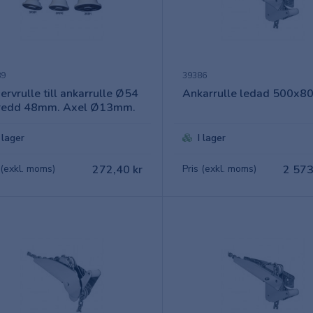
89
39386
ervrulle till ankarrulle Ø54
Ankarrulle ledad 500x
redd 48mm. Axel Ø13mm.
I lager
I lager
 (exkl. moms)
272,40 kr
Pris (exkl. moms)
2 573