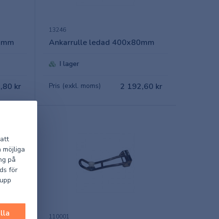
13246
80mm
Ankarrulle ledad 400x80mm
I lager
,80 kr
Pris (exkl. moms)
2 192,60 kr
att
a möjliga
ng på
ds för
 upp
lla
110001