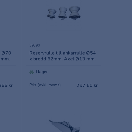
39390
le Ø70
Reservrulle till ankarrulle Ø54
3mm.
x bredd 62mm. Axel Ø13 mm.
I lager
366 kr
Pris (exkl. moms)
297,60 kr