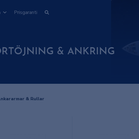
n
Prisgaranti
ÖRTÖJNING & ANKRING
nkararmar & Rullar