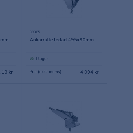
39385
80mm
Ankarrulle ledad 495x90mm
I lager
,13 kr
Pris (exkl. moms)
4 094 kr