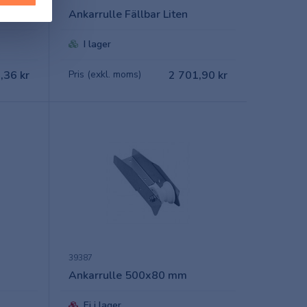
Ankarrulle Fällbar Liten
I lager
,36 kr
Pris (exkl. moms)
2 701,90 kr
39387
Ankarrulle 500x80 mm
Ej i lager