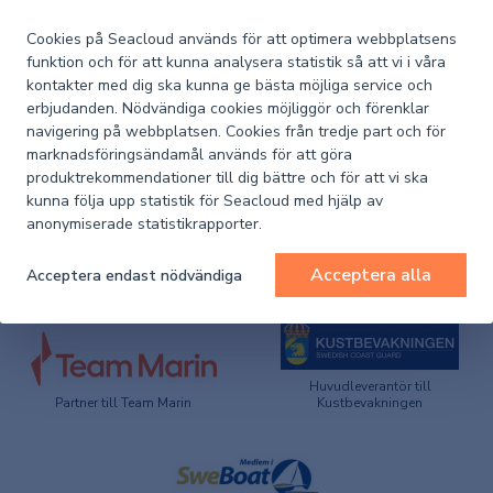
Cookies på Seacloud används för att optimera webbplatsens
150663
funktion och för att kunna analysera statistik så att vi i våra
Tallriksankare 10kg
kontakter med dig ska kunna ge bästa möjliga service och
erbjudanden. Nödvändiga cookies möjliggör och förenklar
navigering på webbplatsen. Cookies från tredje part och för
Ej i lager
marknadsföringsändamål används för att göra
produktrekommendationer till dig bättre och för att vi ska
Pris (exkl. moms)
508,44 kr
kunna följa upp statistik för Seacloud med hjälp av
anonymiserade statistikrapporter.
Acceptera alla
Acceptera endast nödvändiga
Huvudleverantör till
Partner till Team Marin
Kustbevakningen