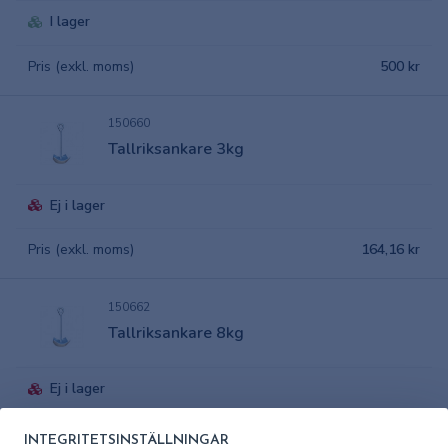
I lager
Pris (exkl. moms)
500 kr
150660
Tallriksankare 3kg
Ej i lager
Pris (exkl. moms)
164,16 kr
150662
Tallriksankare 8kg
Ej i lager
Pris (exkl. moms)
447,64 kr
INTEGRITETSINSTÄLLNINGAR