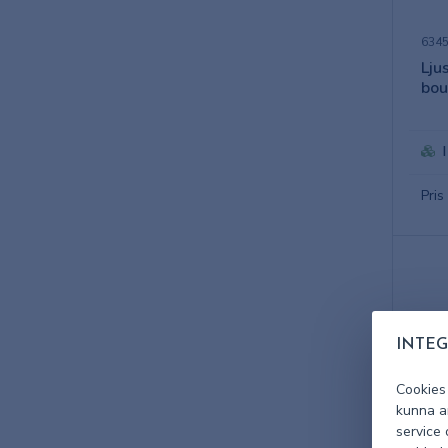
634
Lju
bou
Pris
INTEG
Cookies
kunna an
service