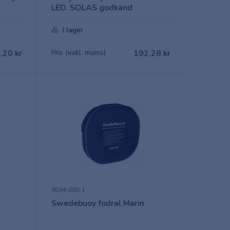
LED. SOLAS godkänd
I lager
,20 kr
Pris (exkl. moms)
192,28 kr
9594-000-1
Swedebuoy fodral Marin