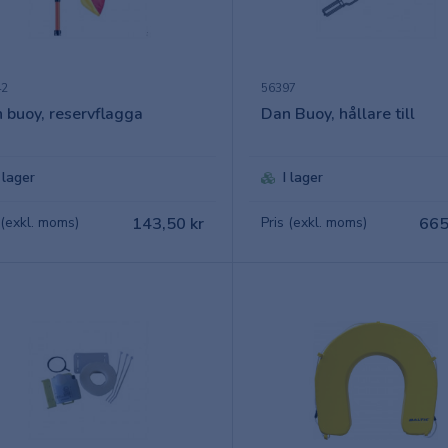
42
56397
 buoy, reservflagga
Dan Buoy, hållare till
I lager
I lager
 (exkl. moms)
143,50 kr
Pris (exkl. moms)
665