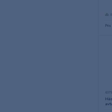
Pris
637
Häs
avt