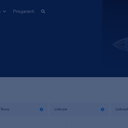
n
Prisgaranti
 Buoy
Livbojar
Livbojs