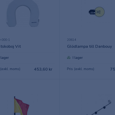
-000-1
20614
tskoboj Vit
Glödlampa till Danbouy
I lager
I lager
 (exkl. moms)
453,60 kr
Pris (exkl. moms)
75