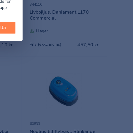
ds för
344110
 upp
signal
Livbojljus, Daniamant L170
Commercial
lla
I lager
,10 kr
Pris (exkl. moms)
457,50 kr
60833
vboj,
Nödljus till flytväst. Blinkande