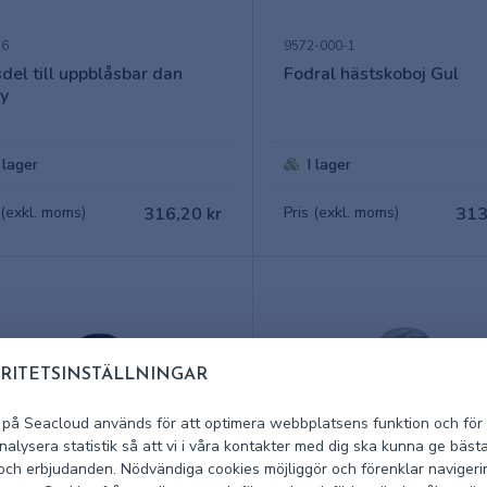
56
9572-000-1
sdel till uppblåsbar dan
Fodral hästskoboj Gul
y
I lager
I lager
 (exkl. moms)
316,20 kr
Pris (exkl. moms)
313
RITETSINSTÄLLNINGAR
 på Seacloud används för att optimera webbplatsens funktion och för 
alysera statistik så att vi i våra kontakter med dig ska kunna ge bäst
 och erbjudanden. Nödvändiga cookies möjliggör och förenklar navigeri