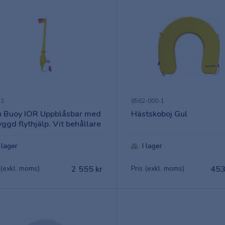
73
8562-000-1
 Buoy IOR Uppblåsbar med
Hästskoboj Gul
yggd flythjälp. Vit behållare
I lager
I lager
 (exkl. moms)
2 555 kr
Pris (exkl. moms)
453