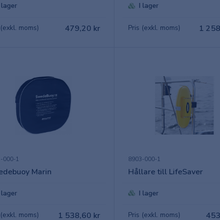
I lager
I lager
 (exkl. moms)
479,20 kr
Pris (exkl. moms)
1 258
-000-1
8903-000-1
debuoy Marin
Hållare till LifeSaver
I lager
I lager
 (exkl. moms)
1 538,60 kr
Pris (exkl. moms)
453