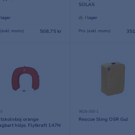
SOLAS
I lager
I lager
 (exkl. moms)
508,75 kr
Pris (exkl. moms)
351
50
9626-000-1
tskolivboj orange
Rescue Sling OSR Gul
agbart hölje. Flytkraft 147N