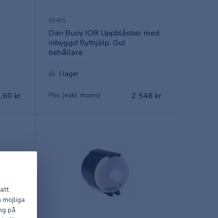
63455
Dan Buoy IOR Uppblåsbar med
inbyggd flythjälp. Gul
behållare
I lager
,60 kr
Pris (exkl. moms)
2 548 kr
att
a möjliga
ng på