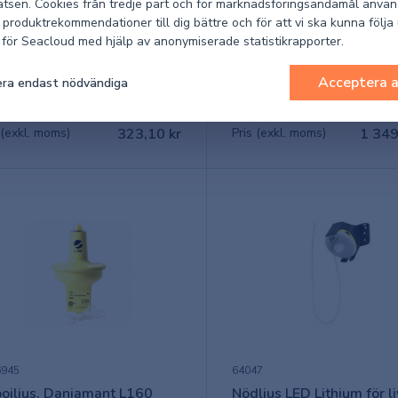
tsen. Cookies från tredje part och för marknadsföringsändamål använ
74
66475
 produktrekommendationer till dig bättre och för att vi ska kunna följa
o Distress Flare Neoprene
Odeo Flare MK4 LED nöd
k för Seacloud med hjälp av anonymiserade statistikrapporter.
g
Acceptera a
ra endast nödvändiga
I lager
I lager
 (exkl. moms)
323,10 kr
Pris (exkl. moms)
1 349
6945
64047
bojljus, Daniamant L160
Nödljus LED Lithium för li