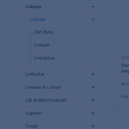
Livbojar
Livbojar
Dan Buoy
Livbojar
Livbojsljus
610
Dan
inb
Livflottar
Livselar & Livlinor
Pris
Lås & Inbrottsskydd
Signaler
Övrigt