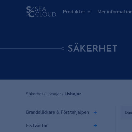
Produkter
Mer informatio
SÄKERHET
Säkerhet
/
Livbojar
/
Livbojar
Brandsläckare & Förstahjälpen
Dan
Flytvästar