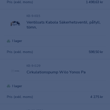
Pris (exkl. moms)
1 498,63 kr
KB-9-I015
Ventilsats Kabola Säkerhetsventil, påfyll,
tömn,
I lager
Pris (exkl. moms)
598,50 kr
KB-9-I129
Cirkulationspump Wilo Yonos Pa
I lager
Pris (exkl. moms)
4 275 kr