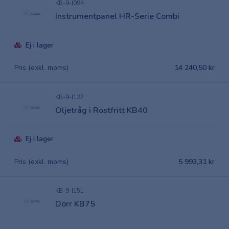
KB-9-I094
Instrumentpanel HR-Serie Combi
Ej i lager
Pris (exkl. moms)
14 240,50 kr
KB-9-I127
Oljetråg i Rostfritt KB40
Ej i lager
Pris (exkl. moms)
5 993,31 kr
KB-9-I151
Dörr KB75