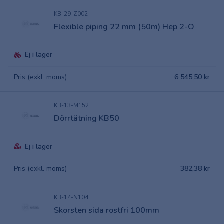
KB-29-Z002
Flexible piping 22 mm (50m) Hep 2-O
Ej i lager
Pris (exkl. moms)
6 545,50 kr
KB-13-M152
Dörrtätning KB50
Ej i lager
Pris (exkl. moms)
382,38 kr
KB-14-N104
Skorsten sida rostfri 100mm