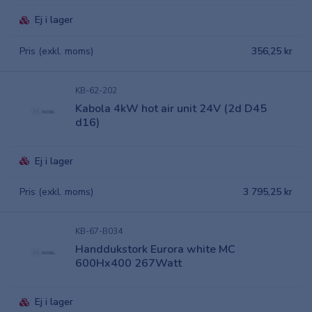
Ej i lager
Pris (exkl. moms)
356,25 kr
KB-62-202
Kabola 4kW hot air unit 24V (2d D45
d16)
Ej i lager
Pris (exkl. moms)
3 795,25 kr
KB-67-B034
Handdukstork Eurora white MC
600Hx400 267Watt
Ej i lager