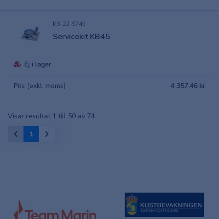
KB-22-S745
Servicekit KB45
Ej i lager
Pris (exkl. moms)
4 357,46 kr
Visar resultat 1 till 50 av 74
1