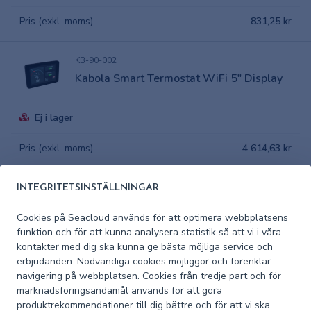
Pris (exkl. moms)
831,25 kr
KB-90-002
Kabola Smart Termostat WiFi 5" Display
Ej i lager
Pris (exkl. moms)
4 614,63 kr
KB-62-002
INTEGRITETSINSTÄLLNINGAR
Fläktelement 24V 4kW Kabola
Cookies på Seacloud används för att optimera webbplatsens
funktion och för att kunna analysera statistik så att vi i våra
Ej i lager
kontakter med dig ska kunna ge bästa möjliga service och
erbjudanden. Nödvändiga cookies möjliggör och förenklar
Pris (exkl. moms)
5 244 kr
navigering på webbplatsen. Cookies från tredje part och för
marknadsföringsändamål används för att göra
produktrekommendationer till dig bättre och för att vi ska