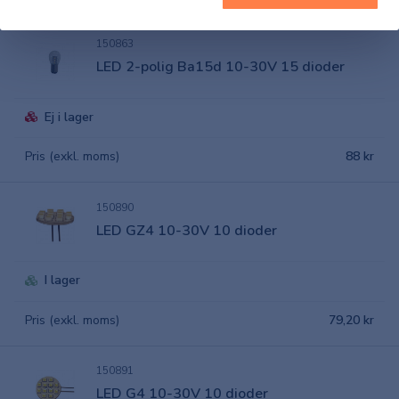
150863
LED 2-polig Ba15d 10-30V 15 dioder
Ej i lager
Pris (exkl. moms)
88 kr
150890
LED GZ4 10-30V 10 dioder
I lager
Pris (exkl. moms)
79,20 kr
150891
LED G4 10-30V 10 dioder