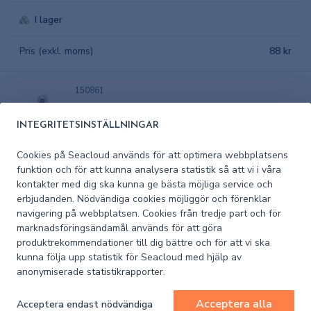
I lager
Pris (exkl. moms)
88 kr
150861
LED 1-polig Ba15s 10-30V 15 dioder
INTEGRITETSINSTÄLLNINGAR
I lager
Cookies på Seacloud används för att optimera webbplatsens
funktion och för att kunna analysera statistik så att vi i våra
Pris (exkl. moms)
88 kr
kontakter med dig ska kunna ge bästa möjliga service och
erbjudanden. Nödvändiga cookies möjliggör och förenklar
navigering på webbplatsen. Cookies från tredje part och för
150862
marknadsföringsändamål används för att göra
LED 1-polig Ba15s 10-30V 13 dioder
produktrekommendationer till dig bättre och för att vi ska
kunna följa upp statistik för Seacloud med hjälp av
anonymiserade statistikrapporter.
I lager
Acceptera alla
Acceptera endast nödvändiga
Pris (exkl. moms)
88 kr