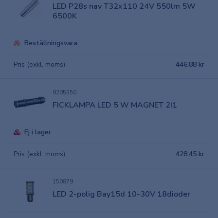
LED P28s nav T32x110 24V 550lm 5W
6500K
Beställningsvara
Pris (exkl. moms)
446,88 kr
9205350
FICKLAMPA LED 5 W MAGNET 2I1
Ej i lager
Pris (exkl. moms)
428,45 kr
150879
LED 2-polig Bay15d 10-30V 18dioder