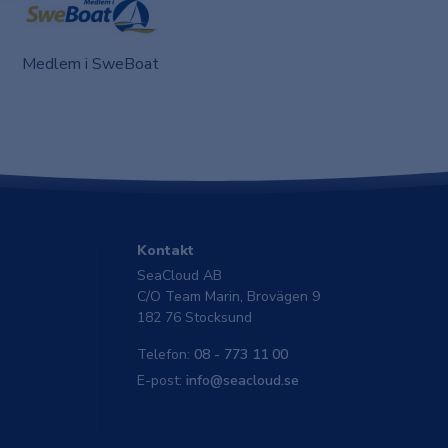
Medlem i SweBoat
Kontakt
SeaCloud AB
C/O Team Marin, Brovägen 9
182 76 Stocksund
Telefon:
08 - 773 11 00
E-post:
info@seacloud.se