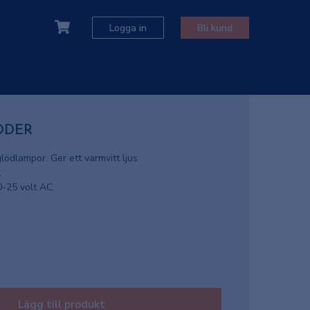
Logga in
Bli kund
IODER
ödlampor. Ger ett varmvitt ljus
.
0-25 volt AC.
Lägg till produkt