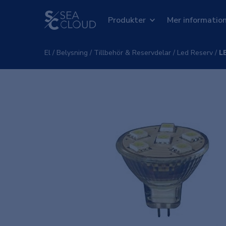
Produkter
Mer informatio
El
/
Belysning
/
Tillbehör & Reservdelar
/
Led Reserv
/
L