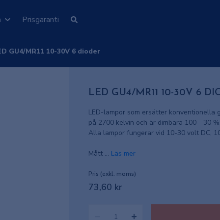
n
Prisgaranti
ED GU4/MR11 10-30V 6 dioder
LED GU4/MR11 10-30V 6 D
LED-lampor som ersätter konventionella gl
på 2700 kelvin och är dimbara 100 - 30 %
Alla lampor fungerar vid 10-30 volt DC, 1
Mått ...
Läs mer
Pris (exkl. moms)
73,60 kr