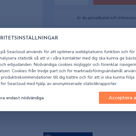
Är du privatkund och intresse
I lager
Lagerstatus
RITETSINSTÄLLNINGAR
 på Seacloud används för att optimera webbplatsens funktion och för 
150859
Artikelnummer leverantör
alysera statistik så att vi i våra kontakter med dig ska kunna ge bäst
 och erbjudanden. Nödvändiga cookies möjliggör och förenklar navigeri
1002-1508
Artikelnummer Seacloud
tsen. Cookies från tredje part och för marknadsföringsändamål använ
 produktrekommendationer till dig bättre och för att vi ska kunna följa
k för Seacloud med hjälp av anonymiserade statistikrapporter.
Acceptera a
ra endast nödvändiga