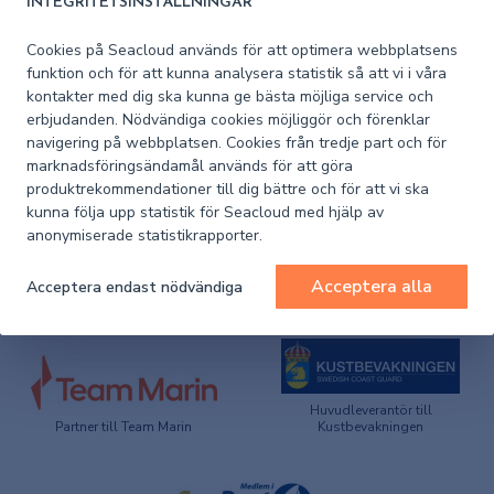
INTEGRITETSINSTÄLLNINGAR
NP286-2
Cookies på Seacloud används för att optimera webbplatsens
funktion och för att kunna analysera statistik så att vi i våra
NP286(2) ALRS V. 6 Part 2, Pilot Services,
kontakter med dig ska kunna ge bästa möjliga service och
Vessel Traffic Services & Port Operations
erbjudanden. Nödvändiga cookies möjliggör och förenklar
navigering på webbplatsen. Cookies från tredje part och för
Beställningsvara
marknadsföringsändamål används för att göra
produktrekommendationer till dig bättre och för att vi ska
Pris (exkl. moms)
1 100 kr
kunna följa upp statistik för Seacloud med hjälp av
anonymiserade statistikrapporter.
Acceptera alla
Acceptera endast nödvändiga
Huvudleverantör till
Partner till Team Marin
Kustbevakningen