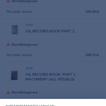
Beställningsvara
Pris (exkl. moms)
199,38 kr
X009
OIL RECORD BOOK PART 2
Beställningsvara
Pris (exkl. moms)
288,75 kr
X008
OIL RECORD BOOK, PART 1 -
MACHINERY (ALL VESSELS)
Beställningsvara
Pris (exkl. moms)
375 kr