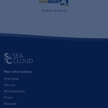
Medlem i SweBoat
Mer information
Startsida
Om oss
Bli leverantör
Press
Bli kund