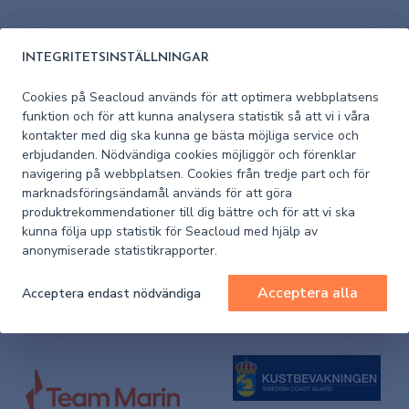
Pris (exkl. moms)
3 833,50 kr
INTEGRITETSINSTÄLLNINGAR
430-0011
Cookies på Seacloud används för att optimera webbplatsens
em-trak B952
funktion och för att kunna analysera statistik så att vi i våra
kontakter med dig ska kunna ge bästa möjliga service och
erbjudanden. Nödvändiga cookies möjliggör och förenklar
I lager
navigering på webbplatsen. Cookies från tredje part och för
marknadsföringsändamål används för att göra
Pris (exkl. moms)
7 839,20 kr
produktrekommendationer till dig bättre och för att vi ska
kunna följa upp statistik för Seacloud med hjälp av
Sortera efter:
Lägsta pris
anonymiserade statistikrapporter.
Acceptera alla
Acceptera endast nödvändiga