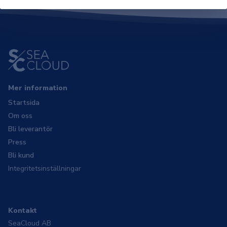
Mer information
Startsida
Om oss
Bli leverantör
Press
Bli kund
Integritetsinställningar
Kontakt
SeaCloud AB