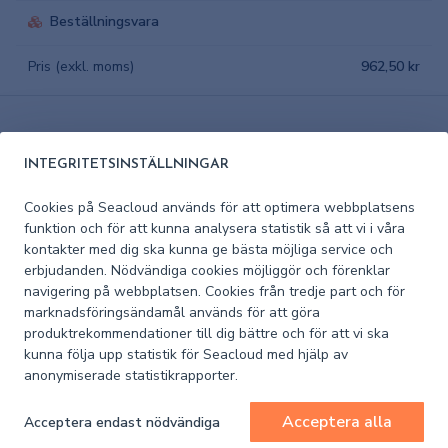
Beställningsvara
Pris (exkl. moms)
962,50 kr
INTEGRITETSINSTÄLLNINGAR
Cookies på Seacloud används för att optimera webbplatsens
funktion och för att kunna analysera statistik så att vi i våra
kontakter med dig ska kunna ge bästa möjliga service och
Huvudleverantör till
Partner till Team Marin
Kustbevakningen
erbjudanden. Nödvändiga cookies möjliggör och förenklar
navigering på webbplatsen. Cookies från tredje part och för
marknadsföringsändamål används för att göra
produktrekommendationer till dig bättre och för att vi ska
kunna följa upp statistik för Seacloud med hjälp av
Medlem i SweBoat
anonymiserade statistikrapporter.
Acceptera alla
Acceptera endast nödvändiga