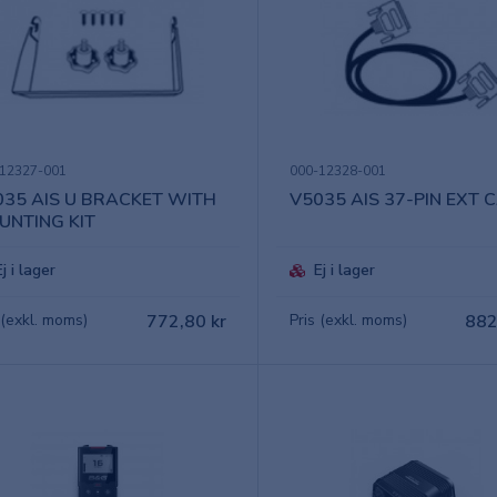
12327-001
000-12328-001
035 AIS U BRACKET WITH
V5035 AIS 37-PIN EXT 
UNTING KIT
Ej i lager
Ej i lager
 (exkl. moms)
772,80 kr
Pris (exkl. moms)
882