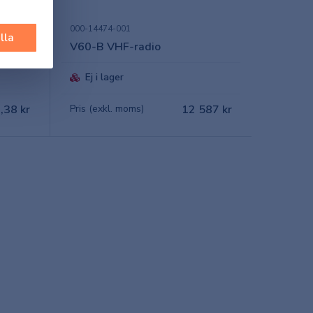
000-14474-001
lla
V60-B VHF-radio
Ej i lager
,38 kr
Pris (exkl. moms)
12 587 kr