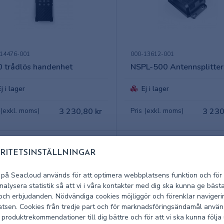
14476-001
000-13612-001
 trådlös handenhet
NSPL-500 Antennsplitter
Ej i lager
Ej i lager
 (exkl. moms)
3 230,80 kr
Pris (exkl. moms)
3 230
RITETSINSTÄLLNINGAR
 på Seacloud används för att optimera webbplatsens funktion och för 
alysera statistik så att vi i våra kontakter med dig ska kunna ge bäst
 och erbjudanden. Nödvändiga cookies möjliggör och förenklar navigeri
tsen. Cookies från tredje part och för marknadsföringsändamål använ
 produktrekommendationer till dig bättre och för att vi ska kunna följa