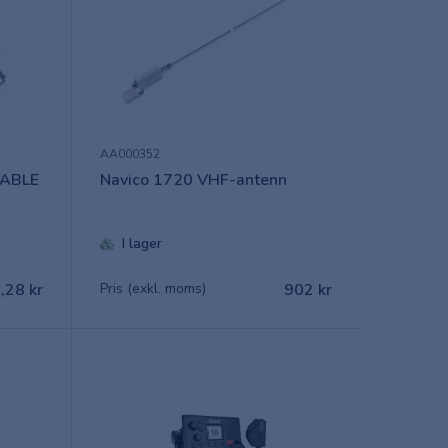
AA000352
CABLE
Navico 1720 VHF-antenn
I lager
,28 kr
Pris (exkl. moms)
902 kr