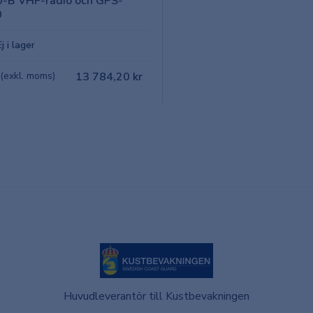
-B VHF-radio och GPS-
0
Ej i lager
 (exkl. moms)
13 784,20 kr
Huvudleverantör till Kustbevakningen