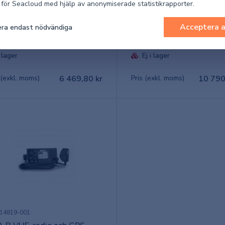
k för Seacloud med hjälp av anonymiserade statistikrapporter.
14471-001
000-14380-001
Acceptera a
ra endast nödvändiga
 VHF-radio med AIS
V3100 klass B AIS
I lager
Ej i lager
 (exkl. moms)
6 469,80 kr
Pris (exkl. moms)
10 790
14819-001