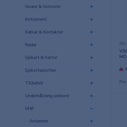
Givare & Sensorer
Instrument
Kablar & Kontakter
000-
Radar
V5
MO
Sjökort & Kartor
Sjökortsplotter
Pris
Tillbehör
Underhållning ombord
VHF
Antenner