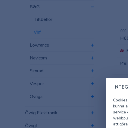
B&G
Tillbehör
000-
Vhf
H60
Lowrance
Navicom
Pris
Simrad
Vesper
INTEG
Övriga
Cookies
kunna an
service
Övrig Elektronik
webbpla
att göra
Övrigt