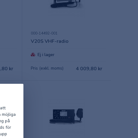
000-14492-001
V20S VHF-radio
Ej i lager
,80 kr
Pris (exkl. moms)
4 009,80 kr
att
a möjliga
ng på
ds för
 upp