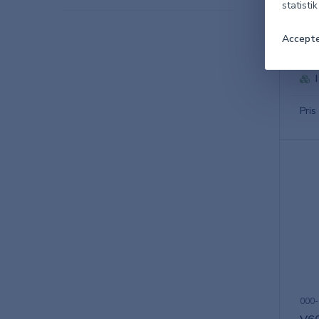
statisti
000-
Accepte
V60
Pris
000-