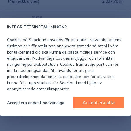
Pris (exkl. moms)
2 037,70 kr
61676
Glomex Tv-antenn V9112 AGC Ø 37cm
INTEGRITETSINSTÄLLNINGAR
Cookies på Seacloud används för att optimera webbplatsens
I lager
funktion och för att kunna analysera statistik så att vi i våra
kontakter med dig ska kunna ge bästa möjliga service och
Pris (exkl. moms)
2 783,90 kr
erbjudanden. Nödvändiga cookies möjliggör och förenklar
navigering på webbplatsen. Cookies från tredje part och för
marknadsföringsändamål används för att göra
152121
produktrekommendationer till dig bättre och för att vi ska
Glomex Tv-antenn V9126 Kupol Ø 25 cm
kunna följa upp statistik för Seacloud med hjälp av
anonymiserade statistikrapporter.
I lager
Acceptera alla
Acceptera endast nödvändiga
Pris (exkl. moms)
3 403 kr