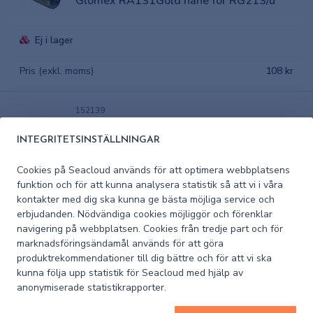
Glomex RA131Gold hane för RG213/u
Ej i lager
Pris (exkl. moms)
108 kr
152139
Glomex Adapter RA354 FME-hane till N-
INTEGRITETSINSTÄLLNINGAR
hane
Cookies på Seacloud används för att optimera webbplatsens
I lager
funktion och för att kunna analysera statistik så att vi i våra
kontakter med dig ska kunna ge bästa möjliga service och
Pris (exkl. moms)
119,20 kr
erbjudanden. Nödvändiga cookies möjliggör och förenklar
navigering på webbplatsen. Cookies från tredje part och för
marknadsföringsändamål används för att göra
152161
produktrekommendationer till dig bättre och för att vi ska
Glomex Anslutning kompl. RA106
kunna följa upp statistik för Seacloud med hjälp av
anonymiserade statistikrapporter.
I lager