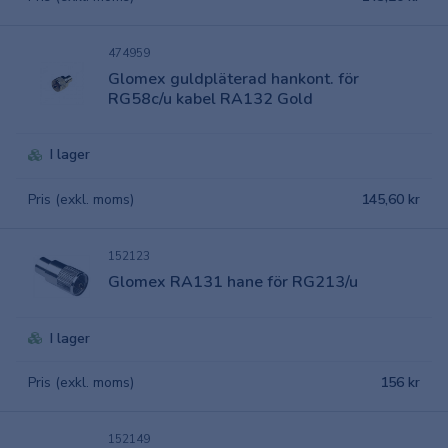
474959
Glomex guldpläterad hankont. för
RG58c/u kabel RA132 Gold
I lager
Pris (exkl. moms)
145,60 kr
152123
Glomex RA131 hane för RG213/u
I lager
Pris (exkl. moms)
156 kr
152149