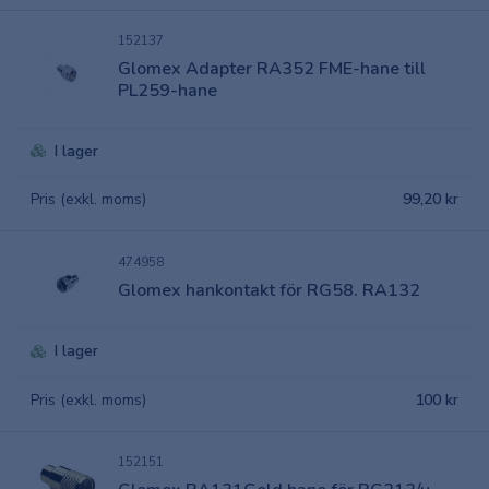
152137
Glomex Adapter RA352 FME-hane till
PL259-hane
I lager
Pris (exkl. moms)
99,20 kr
474958
Glomex hankontakt för RG58. RA132
I lager
Pris (exkl. moms)
100 kr
152151