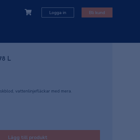
Logga in
Bli kund
78 L
fiskblod, vattenlinjefläckar med mera.
Lägg till produkt