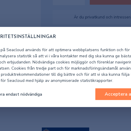
Är du privatkund och intresse
I lager
Lagerstatus
RITETSINSTÄLLNINGAR
 på Seacloud används för att optimera webbplatsens funktion och för 
152603
Artikelnummer leverantör
alysera statistik så att vi i våra kontakter med dig ska kunna ge bäst
 och erbjudanden. Nödvändiga cookies möjliggör och förenklar navigeri
1002-1526
Artikelnummer Seacloud
tsen. Cookies från tredje part och för marknadsföringsändamål använ
 produktrekommendationer till dig bättre och för att vi ska kunna följa
k för Seacloud med hjälp av anonymiserade statistikrapporter.
Acceptera a
ra endast nödvändiga