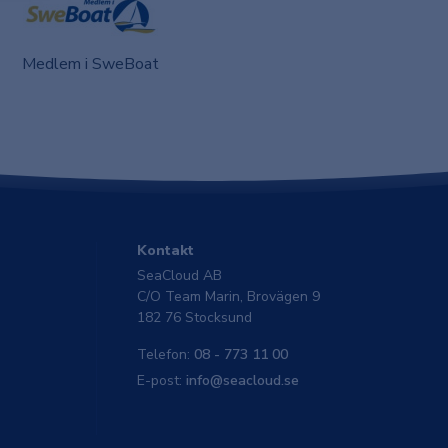
Medlem i SweBoat
Kontakt
SeaCloud AB
C/O Team Marin, Brovägen 9
182 76 Stocksund
Telefon:
08 - 773 11 00
E-post:
info@seacloud.se