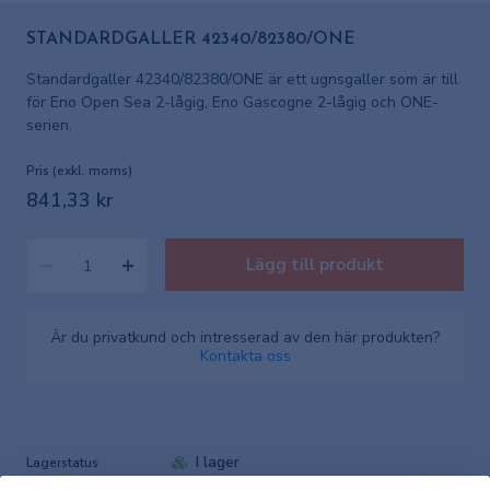
STANDARDGALLER 42340/82380/ONE
Standardgaller 42340/82380/ONE är ett ugnsgaller som är till
för Eno Open Sea 2-lågig, Eno Gascogne 2-lågig och ONE-
serien.
Pris (exkl. moms)
841,33 kr
Lägg till produkt
Är du privatkund och intresserad av den här produkten?
Kontakta oss
I lager
Lagerstatus