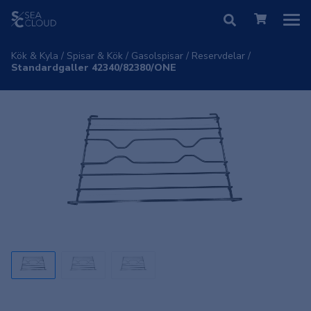
Kök & Kyla
/
Spisar & Kök
/
Gasolspisar
/
Reservdelar
/
Standardgaller 42340/82380/ONE