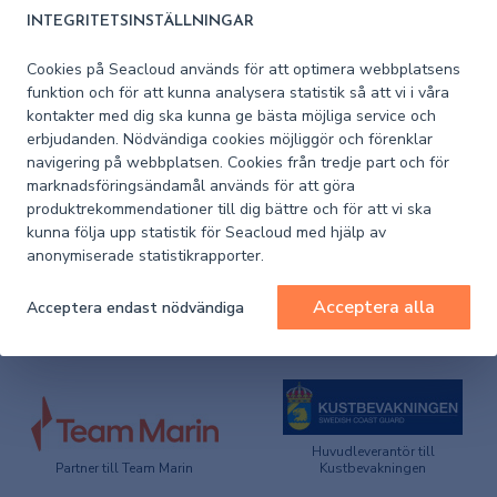
INTEGRITETSINSTÄLLNINGAR
Artikelnummer
58638
leverantör
Cookies på Seacloud används för att optimera webbplatsens
funktion och för att kunna analysera statistik så att vi i våra
Artikelnummer
1004-58638
kontakter med dig ska kunna ge bästa möjliga service och
Seacloud
erbjudanden. Nödvändiga cookies möjliggör och förenklar
navigering på webbplatsen. Cookies från tredje part och för
marknadsföringsändamål används för att göra
produktrekommendationer till dig bättre och för att vi ska
kunna följa upp statistik för Seacloud med hjälp av
anonymiserade statistikrapporter.
PRODUKTSPECIFIKATION
Acceptera alla
Acceptera endast nödvändiga
Huvudleverantör till
Partner till Team Marin
Kustbevakningen