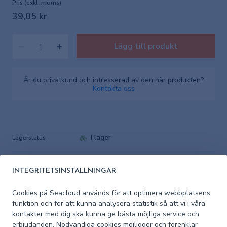
Pris (exkl. moms)
39,05 kr
Lägg till produkt
Är du privatkund och intresserad av den här produkten?
Kontakta oss
I lager
Lagerstatus
Artikelnummer
7087015
leverantör
INTEGRITETSINSTÄLLNINGAR
Cookies på Seacloud används för att optimera webbplatsens
Artikelnummer
1013-7087015
funktion och för att kunna analysera statistik så att vi i våra
Seacloud
kontakter med dig ska kunna ge bästa möjliga service och
erbjudanden. Nödvändiga cookies möjliggör och förenklar