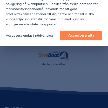
navigering på webbplatsen. Cookies från tredje part och för
marknadsföringsändamål används för att göra
produktrekommendationer till dig bättre och för att vi ska
kunna följa upp statistik för Seacloud med hjälp av
anonymiserade statistikrapporter.
Acceptera alla
Acceptera endast nödvändiga
Huvudleverantör till
Partner till Team Marin
Kustbevakningen
Medlem i SweBoat