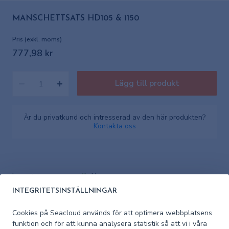
MANSCHETTSATS HD105 & 1150
Pris (exkl. moms)
777,98 kr
Lägg till produkt
Är du privatkund och intresserad av den här produkten?
Kontakta oss
I lager
Lagerstatus
INTEGRITETSINSTÄLLNINGAR
Artikelnummer
K43060
leverantör
Cookies på Seacloud används för att optimera webbplatsens
funktion och för att kunna analysera statistik så att vi i våra