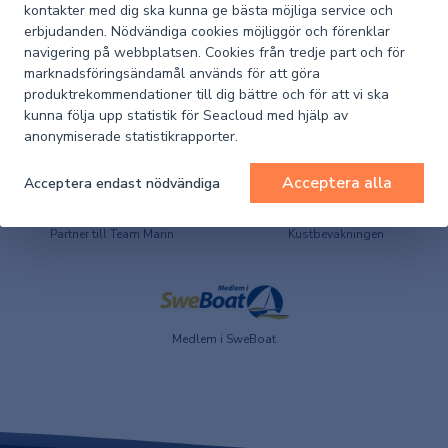
kontakter med dig ska kunna ge bästa möjliga service och
Artikelnummer
1011-K43060
Seacloud
erbjudanden. Nödvändiga cookies möjliggör och förenklar
navigering på webbplatsen. Cookies från tredje part och för
marknadsföringsändamål används för att göra
produktrekommendationer till dig bättre och för att vi ska
kunna följa upp statistik för Seacloud med hjälp av
anonymiserade statistikrapporter.
Acceptera alla
Acceptera endast nödvändiga
Huvudleverantör till
Partner till Team Marin
Kustbevakningen
Medlem i SweBoat