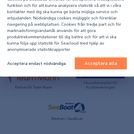
Artikelnummer
3130220
funktion och för att kunna analysera statistik så att vi i våra
leverantör
kontakter med dig ska kunna ge bästa möjliga service och
erbjudanden. Nödvändiga cookies möjliggör och förenklar
Artikelnummer
1011-3130220
navigering på webbplatsen. Cookies från tredje part och för
Seacloud
marknadsföringsändamål används för att göra
produktrekommendationer till dig bättre och för att vi ska
kunna följa upp statistik för Seacloud med hjälp av
anonymiserade statistikrapporter.
Acceptera alla
Acceptera endast nödvändiga
Huvudleverantör till
Partner till Team Marin
Kustbevakningen
Medlem i SweBoat