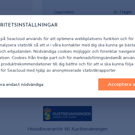
I lager
Lagerstatus
RITETSINSTÄLLNINGAR
22525
Artikelnummer leverantör
 på Seacloud används för att optimera webbplatsens funktion och för 
1071-2252
Artikelnummer Seacloud
alysera statistik så att vi i våra kontakter med dig ska kunna ge bäst
 och erbjudanden. Nödvändiga cookies möjliggör och förenklar navigeri
tsen. Cookies från tredje part och för marknadsföringsändamål använ
 produktrekommendationer till dig bättre och för att vi ska kunna följa
k för Seacloud med hjälp av anonymiserade statistikrapporter.
Acceptera a
ra endast nödvändiga
Huvudleverantör till Kustbevakningen