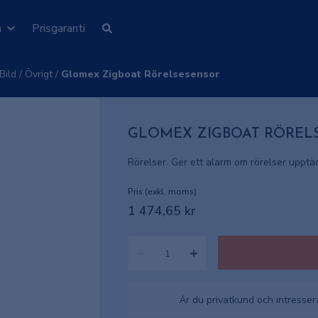
n
Prisgaranti
 Bild
/
Övrigt
/
Glomex Zigboat Rörelsesensor
GLOMEX ZIGBOAT RÖREL
Rörelser. Ger ett alarm om rörelser upptäc
Pris (exkl. moms)
1 474,65 kr
Är du privatkund och intresse