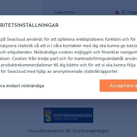
Ej i lage
Lagerstatus
RITETSINSTÄLLNINGAR
152308
Artikelnummer leverantör
 på Seacloud används för att optimera webbplatsens funktion och för 
1002-1523
Artikelnummer Seacloud
alysera statistik så att vi i våra kontakter med dig ska kunna ge bäst
 och erbjudanden. Nödvändiga cookies möjliggör och förenklar navigeri
tsen. Cookies från tredje part och för marknadsföringsändamål använ
 produktrekommendationer till dig bättre och för att vi ska kunna följa
k för Seacloud med hjälp av anonymiserade statistikrapporter.
Acceptera a
ra endast nödvändiga
Huvudleverantör till Kustbevakningen