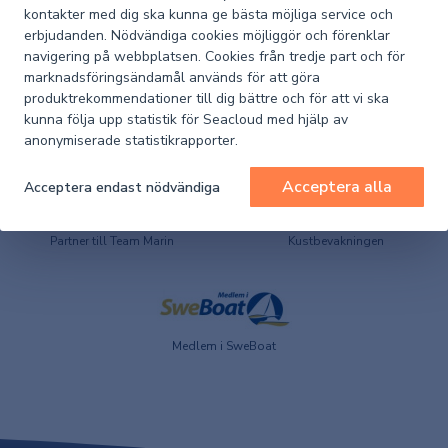
kontakter med dig ska kunna ge bästa möjliga service och
Artikelnummer
1002-39645
Seacloud
erbjudanden. Nödvändiga cookies möjliggör och förenklar
navigering på webbplatsen. Cookies från tredje part och för
marknadsföringsändamål används för att göra
produktrekommendationer till dig bättre och för att vi ska
kunna följa upp statistik för Seacloud med hjälp av
anonymiserade statistikrapporter.
Acceptera alla
Acceptera endast nödvändiga
Huvudleverantör till
Partner till Team Marin
Kustbevakningen
Medlem i SweBoat