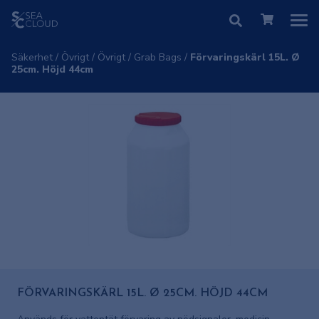
Säkerhet
/
Övrigt
/
Övrigt
/
Grab Bags
/
Förvaringskärl 15L. Ø
25cm. Höjd 44cm
FÖRVARINGSKÄRL 15L. Ø 25CM. HÖJD 44CM