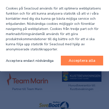
Artikelnummer
Cookies på Seacloud används för att optimera webbplatsens
1015-803883-10
Seacloud
funktion och för att kunna analysera statistik så att vi i våra
kontakter med dig ska kunna ge bästa möjliga service och
erbjudanden. Nödvändiga cookies möjliggör och förenklar
navigering på webbplatsen. Cookies från tredje part och för
marknadsföringsändamål används för att göra
produktrekommendationer till dig bättre och för att vi ska
PRODUKTSPECIFIKATION
kunna följa upp statistik för Seacloud med hjälp av
anonymiserade statistikrapporter.
Acceptera alla
Acceptera endast nödvändiga
Huvudleverantör till
Partner till Team Marin
Kustbevakningen