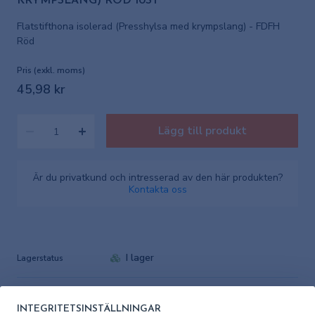
KRYMPSLANG) RÖD 10ST
Flatstifthona isolerad (Presshylsa med krympslang) - FDFH
Röd
Pris (exkl. moms)
45,98 kr
Lägg till produkt
Är du privatkund och intresserad av den här produkten?
Kontakta oss
I lager
Lagerstatus
Artikelnummer
803883-10
leverantör
INTEGRITETSINSTÄLLNINGAR