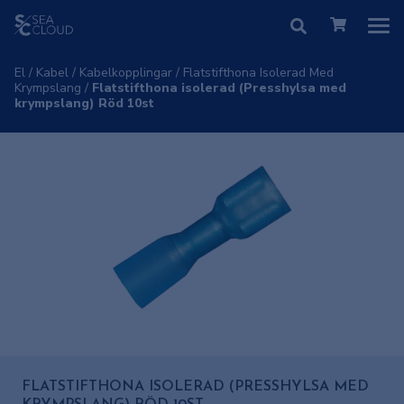
El
/
Kabel
/
Kabelkopplingar
/
Flatstifthona Isolerad Med
Krympslang
/
Flatstifthona isolerad (Presshylsa med
krympslang) Röd 10st
FLATSTIFTHONA ISOLERAD (PRESSHYLSA MED