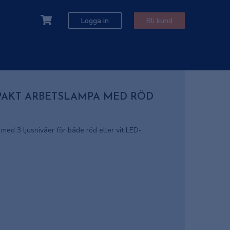
Logga in
Bli kund
PAKT ARBETSLAMPA MED RÖD
ed 3 ljusnivåer för både röd eller vit LED-