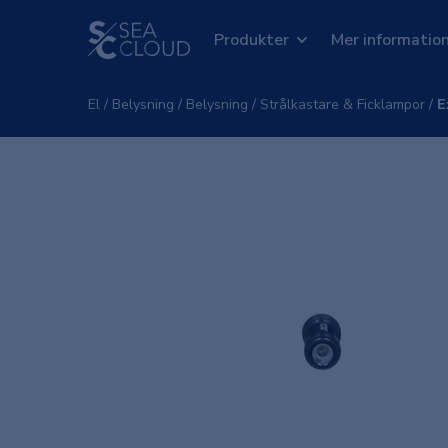
Produkter
Mer informatio
El
/
Belysning
/
Belysning
/
Strålkastare & Ficklampor
/
E