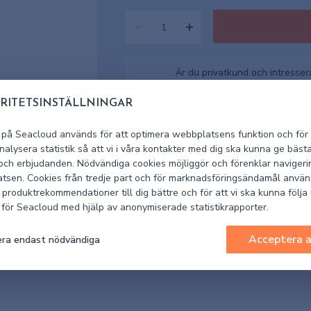
Är du privatkund och intresse
RITETSINSTÄLLNINGAR
Ej i lage
Lagerstatus
 på Seacloud används för att optimera webbplatsens funktion och för 
alysera statistik så att vi i våra kontakter med dig ska kunna ge bäst
152555
Artikelnummer leverantör
 och erbjudanden. Nödvändiga cookies möjliggör och förenklar navigeri
tsen. Cookies från tredje part och för marknadsföringsändamål använ
1002-1525
Artikelnummer Seacloud
 produktrekommendationer till dig bättre och för att vi ska kunna följa
k för Seacloud med hjälp av anonymiserade statistikrapporter.
Acceptera a
ra endast nödvändiga