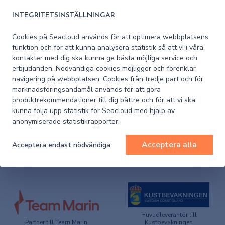
INTEGRITETSINSTÄLLNINGAR
Artikelnummer
1947G
leverantör
Cookies på Seacloud används för att optimera webbplatsens
funktion och för att kunna analysera statistik så att vi i våra
Artikelnummer
kontakter med dig ska kunna ge bästa möjliga service och
1004-1947G
Seacloud
erbjudanden. Nödvändiga cookies möjliggör och förenklar
navigering på webbplatsen. Cookies från tredje part och för
marknadsföringsändamål används för att göra
produktrekommendationer till dig bättre och för att vi ska
kunna följa upp statistik för Seacloud med hjälp av
anonymiserade statistikrapporter.
PRODUKTSPECIFIKATION
Acceptera alla
Acceptera endast nödvändiga
Huvudleverantör till
Partner till Team Marin
Kustbevakningen