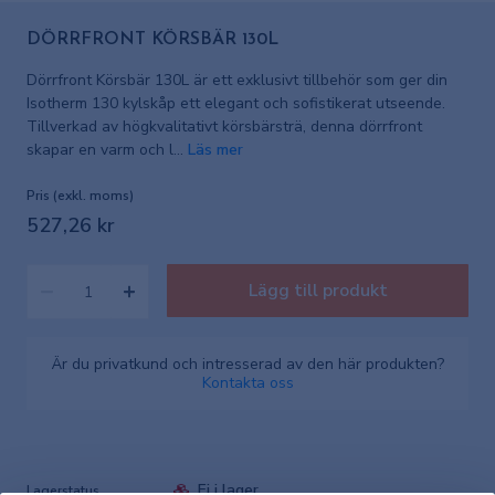
DÖRRFRONT KÖRSBÄR 130L
Dörrfront Körsbär 130L är ett exklusivt tillbehör som ger din
Isotherm 130 kylskåp ett elegant och sofistikerat utseende.
Tillverkad av högkvalitativt körsbärsträ, denna dörrfront
skapar en varm och l...
Läs mer
Pris (exkl. moms)
527,26 kr
Lägg till produkt
Är du privatkund och intresserad av den här produkten?
Kontakta oss
Ej i lager
Lagerstatus