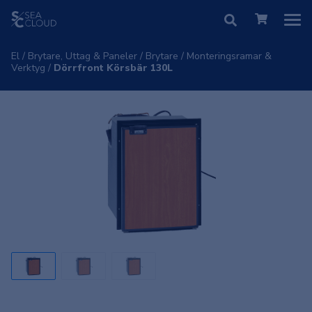
El
/
Brytare, Uttag & Paneler
/
Brytare
/
Monteringsramar &
Verktyg
/
Dörrfront Körsbär 130L