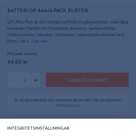
BATTERI GP AAA/4-PACK BLISTER
GP Ultra Plus är ett väldigt kraftfullt engångsbatteri, med lång
livslängd. Perfekt för fotoblixtar, kameror, spelkontroller,
trådlösa möss, leksaker, ficklampor, radiostyrda enheter m.m.
Finns i de v...
Läs mer
Pris (exkl. moms)
44,65 kr
Lägg till produkt
Är du privatkund och intresserad av den här produkten?
Kontakta oss
INTEGRITETSINSTÄLLNINGAR
I lager
Lagerstatus