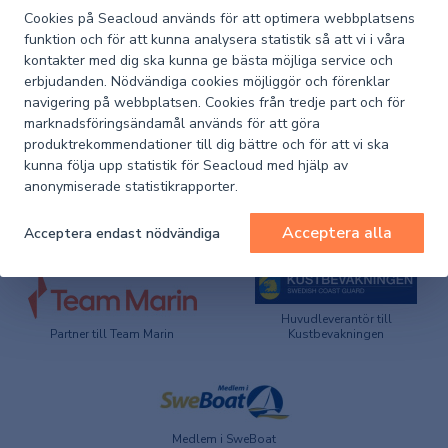
Cookies på Seacloud används för att optimera webbplatsens
funktion och för att kunna analysera statistik så att vi i våra
Artikelnummer
9191410
kontakter med dig ska kunna ge bästa möjliga service och
leverantör
erbjudanden. Nödvändiga cookies möjliggör och förenklar
navigering på webbplatsen. Cookies från tredje part och för
Artikelnummer
1011-9191410
marknadsföringsändamål används för att göra
Seacloud
produktrekommendationer till dig bättre och för att vi ska
kunna följa upp statistik för Seacloud med hjälp av
anonymiserade statistikrapporter.
Acceptera alla
Acceptera endast nödvändiga
Huvudleverantör till
Partner till Team Marin
Kustbevakningen
Medlem i SweBoat