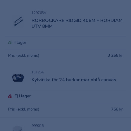
129765V
RÖRBOCKARE RIDGID 408M F RÖRDIAM
UTV 8MM
I lager
Pris (exkl. moms)
3 255 kr
151256
Kylväska för 24 burkar marinblå canvas
Ej i lager
Pris (exkl. moms)
756 kr
999015