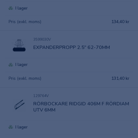
I lager
Pris (exkl. moms)
134,40 kr
3599030V
EXPANDERPROPP 2.5" 62-70MM
I lager
Pris (exkl. moms)
131,40 kr
129764V
RÖRBOCKARE RIDGID 406M F RÖRDIAM
UTV 6MM
I lager