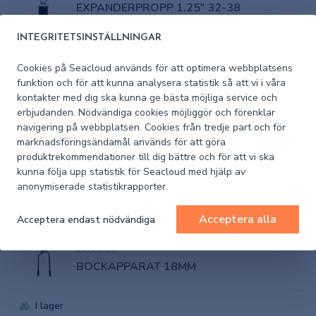
EXPANDERPROPP 1.25" 32-38
INTEGRITETSINSTÄLLNINGAR
I lager
Cookies på Seacloud används för att optimera webbplatsens
Pris (exkl. moms)
78,60 kr
funktion och för att kunna analysera statistik så att vi i våra
kontakter med dig ska kunna ge bästa möjliga service och
erbjudanden. Nödvändiga cookies möjliggör och förenklar
3598030V
navigering på webbplatsen. Cookies från tredje part och för
EXPANDERPROPP 1" 25,4-28,5
marknadsföringsändamål används för att göra
produktrekommendationer till dig bättre och för att vi ska
kunna följa upp statistik för Seacloud med hjälp av
I lager
anonymiserade statistikrapporter.
Pris (exkl. moms)
74,80 kr
Acceptera alla
Acceptera endast nödvändiga
19000706
BOCKAPPARAT 18MM
I lager