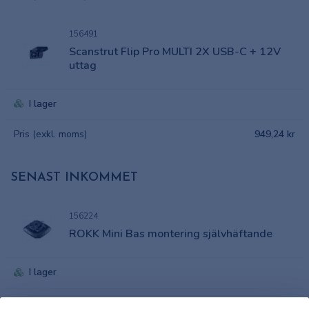
156491
Scanstrut Flip Pro MULTI 2X USB-C + 12V
uttag
I lager
Pris (exkl. moms)
949,24 kr
SENAST INKOMMET
156224
ROKK Mini Bas montering självhäftande
I lager
Pris (exkl. moms)
216,60 kr