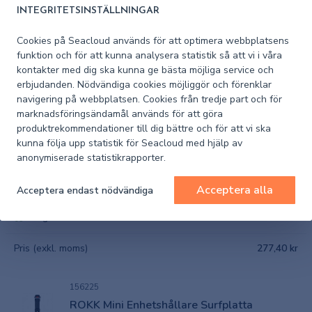
INTEGRITETSINSTÄLLNINGAR
156223
Cookies på Seacloud används för att optimera webbplatsens
ROKK Mini Bas montering buntband
funktion och för att kunna analysera statistik så att vi i våra
kontakter med dig ska kunna ge bästa möjliga service och
erbjudanden. Nödvändiga cookies möjliggör och förenklar
I lager
navigering på webbplatsen. Cookies från tredje part och för
marknadsföringsändamål används för att göra
Pris (exkl. moms)
216,60 kr
produktrekommendationer till dig bättre och för att vi ska
kunna följa upp statistik för Seacloud med hjälp av
anonymiserade statistikrapporter.
156222
ROKK Mini Bas montering rör 19-34mm
Acceptera alla
Acceptera endast nödvändiga
I lager
Pris (exkl. moms)
277,40 kr
156225
ROKK Mini Enhetshållare Surfplatta