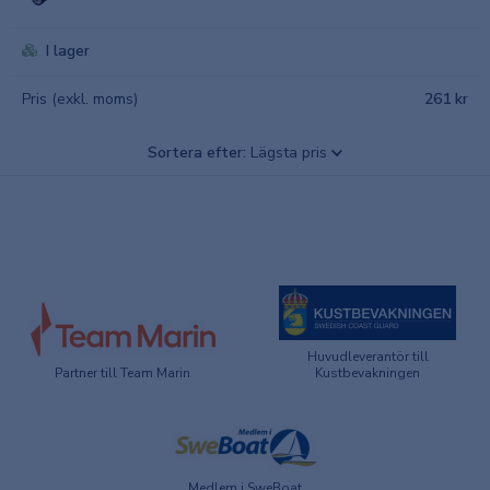
I lager
Pris (exkl. moms)
261 kr
Sortera efter:
Lägsta pris
Huvudleverantör till
Partner till Team Marin
Kustbevakningen
Medlem i SweBoat