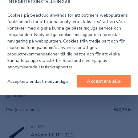
INTEGRITETSINSTÄLLNINGAR
HA156C
Cookies på Seacloud används för att optimera webbplatsens
funktion och för att kunna analysera statistik så att vi i våra
VHF antenn 15cm Heliflex
kontakter med dig ska kunna ge bästa möjliga service och
erbjudanden. Nödvändiga cookies möjliggör och förenklar
I lager
navigering på webbplatsen. Cookies från tredje part och för
marknadsföringsändamål används för att göra
Pris (exkl. moms)
768,20 kr
produktrekommendationer till dig bättre och för att vi ska
kunna följa upp statistik för Seacloud med hjälp av
anonymiserade statistikrapporter.
HA156C-AIS
AIS antenn 15cm Heliflex
Acceptera alla
Acceptera endast nödvändiga
I lager
Pris (exkl. moms)
840,33 kr
AH-031
Antenn till RT-311