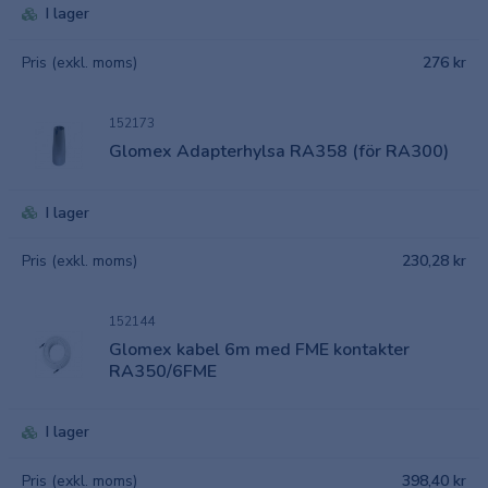
I lager
Pris (exkl. moms)
276 kr
152173
Glomex Adapterhylsa RA358 (för RA300)
I lager
Pris (exkl. moms)
230,28 kr
152144
Glomex kabel 6m med FME kontakter
RA350/6FME
I lager
Pris (exkl. moms)
398,40 kr