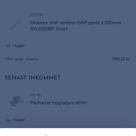
152330
Glomex VHF antenn GRP spröt 1200mm
RA300/BK Svart
I lager
Pris (exkl. moms)
599,20 kr
SENAST INKOMMET
HS-40
PA/hailer högtalare 40W
I lager
Pris (exkl. moms)
2 217,20 kr